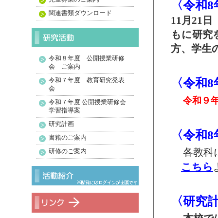
〈
令和8
関連書類ダウンロード
11月2
もに研究
方、学生
令和８年度 公開授業研修
会 ご案内
〈
令和
令和７年度 教育研究発表
会
令和９
令和７年度 公開授業研修会
学習指導案
研究計画
〈令和8
書籍のご案内
各教科
研修のご案内
こちら
〈研究