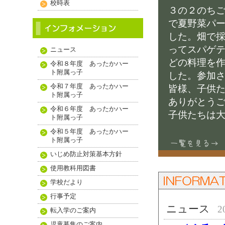
校時表
３の２のち
で夏野菜パ
した。畑で
ってスパゲ
ニュース
どの料理を
令和８年度 あったかハー
ト附属っ子
した。参加
令和７年度 あったかハー
皆様、子供
ト附属っ子
ありがとう
令和６年度 あったかハー
子供たちは
ト附属っ子
令和５年度 あったかハー
ト附属っ子
いじめ防止対策基本方針
使用教科用図書
学校だより
行事予定
ニュース
2
転入学のご案内
児童募集のご案内