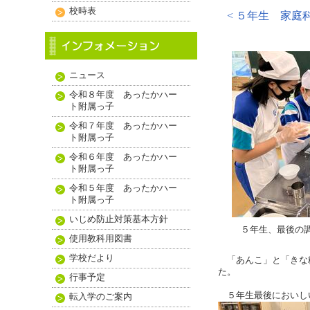
校時表
< ５年生 家庭
ニュース
令和８年度 あったかハー
ト附属っ子
令和７年度 あったかハー
ト附属っ子
令和６年度 あったかハー
ト附属っ子
令和５年度 あったかハー
ト附属っ子
いじめ防止対策基本方針
５年生、最後の調
使用教科用図書
学校だより
「あんこ」と「きな粉
た。
行事予定
５年生最後においし
転入学のご案内