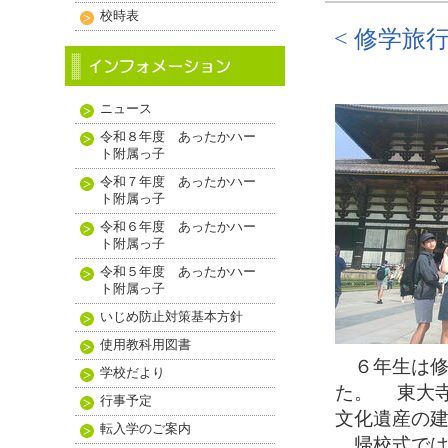
校時表
< 修学旅
ニュース
令和８年度 あったかハー
ト附属っ子
令和７年度 あったかハー
ト附属っ子
令和６年度 あったかハー
ト附属っ子
令和５年度 あったかハー
ト附属っ子
いじめ防止対策基本方針
使用教科用図書
６年生は修
学校だより
た。 東大
行事予定
文化遺産の
転入学のご案内
帰校式では