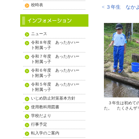
校時表
< ３年生 なか
ニュース
令和８年度 あったかハー
ト附属っ子
令和７年度 あったかハー
ト附属っ子
令和６年度 あったかハー
ト附属っ子
令和５年度 あったかハー
ト附属っ子
いじめ防止対策基本方針
３年生は初めての
使用教科用図書
た。 たくさんザ
学校だより
行事予定
転入学のご案内