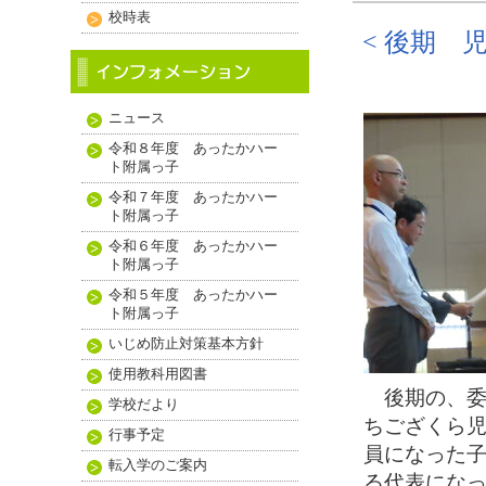
校時表
< 後期 
ニュース
令和８年度 あったかハー
ト附属っ子
令和７年度 あったかハー
ト附属っ子
令和６年度 あったかハー
ト附属っ子
令和５年度 あったかハー
ト附属っ子
いじめ防止対策基本方針
使用教科用図書
後期の、委
学校だより
ちござくら
行事予定
員になった
転入学のご案内
る代表にな