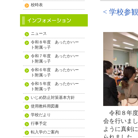
校時表
< 学校参
ニュース
令和８年度 あったかハー
ト附属っ子
令和７年度 あったかハー
ト附属っ子
令和６年度 あったかハー
ト附属っ子
令和５年度 あったかハー
ト附属っ子
いじめ防止対策基本方針
使用教科用図書
令和８年度
学校だより
会を行いま
行事予定
ように真剣
転入学のご案内
られました