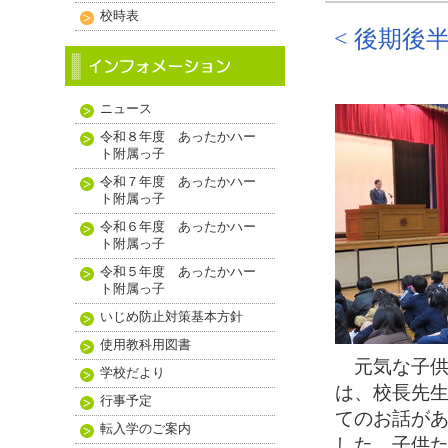
校時表
< 後期後
ニュース
令和８年度 あったかハー
ト附属っ子
令和７年度 あったかハー
ト附属っ子
令和６年度 あったかハー
ト附属っ子
令和５年度 あったかハー
ト附属っ子
いじめ防止対策基本方針
使用教科用図書
元気な子供
学校だより
は、校長先
行事予定
てのお話が
転入学のご案内
した。子供