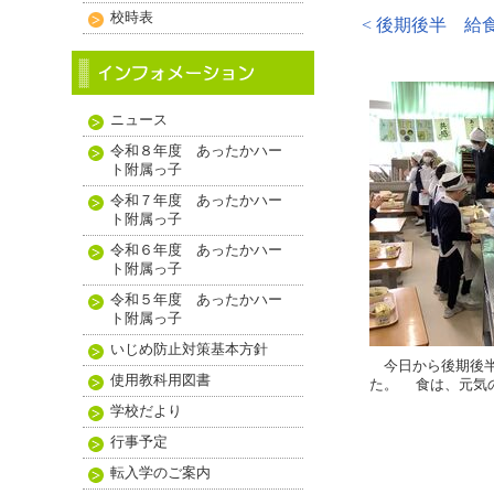
校時表
< 後期後半 給食
ニュース
令和８年度 あったかハー
ト附属っ子
令和７年度 あったかハー
ト附属っ子
令和６年度 あったかハー
ト附属っ子
令和５年度 あったかハー
ト附属っ子
いじめ防止対策基本方針
今日から後期後半
使用教科用図書
た。 食は、元気
学校だより
行事予定
転入学のご案内