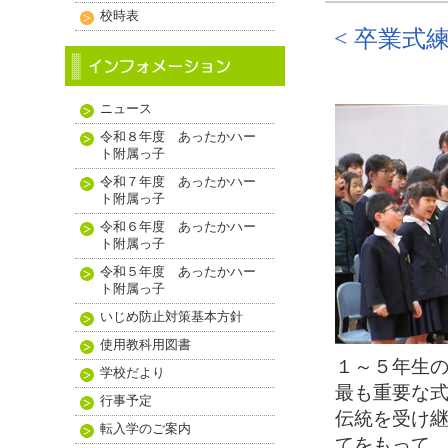
校時表
< 卒業式
ニュース
令和８年度 あったかハー
ト附属っ子
令和７年度 あったかハー
ト附属っ子
令和６年度 あったかハー
ト附属っ子
令和５年度 あったかハー
ト附属っ子
いじめ防止対策基本方針
使用教科用図書
１～５年生の
学校だより
最も重要な式
行事予定
伝統を受け
転入学のご案内
てをもって