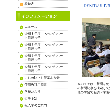
校時表
< DEKIT活用授業
ニュース
令和８年度 あったかハー
ト附属っ子
令和７年度 あったかハー
ト附属っ子
令和６年度 あったかハー
ト附属っ子
令和５年度 あったかハー
ト附属っ子
いじめ防止対策基本方針
５の１では、新聞を使っ
使用教科用図書
の新聞記事を検索して
学校だより
他の学習でも調べ学習
行事予定
転入学のご案内