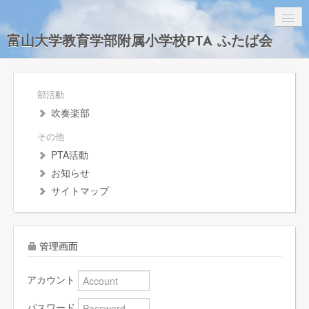
富山大学教育学部附属小学校PTA ふたば会
PTA会則
部活動
ふたば会Q&A
吹奏楽部
お問合せ
その他
リンク集
PTA活動
お知らせ
関係者ログイン
サイトマップ
管理画面
アカウント
パスワード